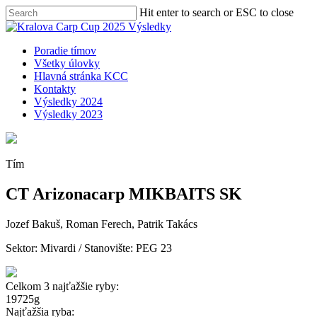
Skip
Hit enter to search or ESC to close
to
Close
main
Search
content
Menu
Poradie tímov
Všetky úlovky
Hlavná stránka KCC
Kontakty
Výsledky 2024
Výsledky 2023
Tím
CT Arizonacarp MIKBAITS SK
Jozef Bakuš, Roman Ferech, Patrik Takács
Sektor:
Mivardi
/ Stanovište: PEG 23
Celkom 3 najťažšie ryby:
19725g
Najťažšia ryba: