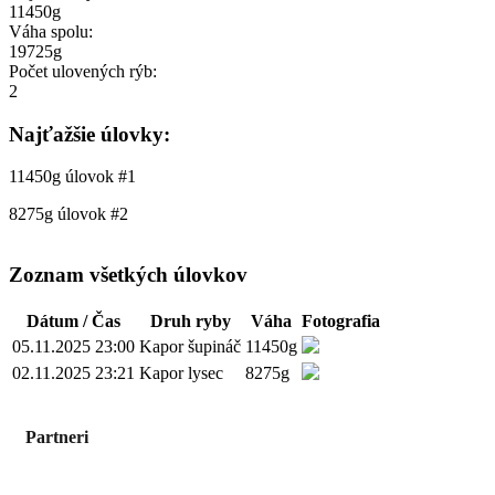
11450g
Váha spolu:
19725g
Počet ulovených rýb:
2
Najťažšie úlovky:
11450g
úlovok #1
8275g
úlovok #2
Zoznam všetkých úlovkov
Dátum / Čas
Druh ryby
Váha
Fotografia
05.11.2025 23:00
Kapor šupináč
11450g
02.11.2025 23:21
Kapor lysec
8275g
Partneri