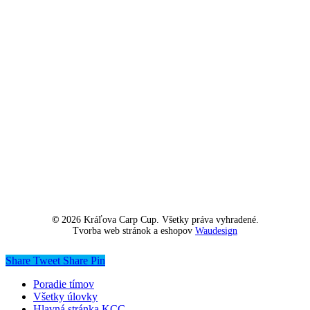
©
2026
Kráľova Carp Cup. Všetky práva vyhradené.
Tvorba web stránok a eshopov
Waudesign
Share
Tweet
Share
Pin
Close
Poradie tímov
Menu
Všetky úlovky
Hlavná stránka KCC