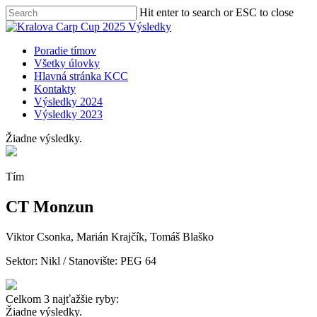
Skip
Hit enter to search or ESC to close
to
Close
main
Search
content
Menu
Poradie tímov
Všetky úlovky
Hlavná stránka KCC
Kontakty
Výsledky 2024
Výsledky 2023
Žiadne výsledky.
Tím
CT Monzun
Viktor Csonka, Marián Krajčík, Tomáš Blaško
Sektor:
Nikl
/ Stanovište: PEG 64
Celkom 3 najťažšie ryby:
Žiadne výsledky.