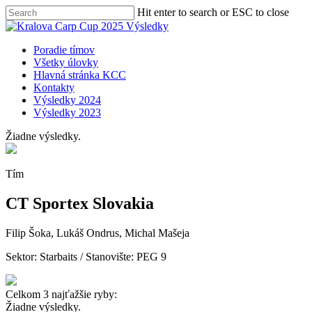
Skip
Hit enter to search or ESC to close
to
Close
main
Search
content
Menu
Poradie tímov
Všetky úlovky
Hlavná stránka KCC
Kontakty
Výsledky 2024
Výsledky 2023
Žiadne výsledky.
Tím
CT Sportex Slovakia
Filip Šoka, Lukáš Ondrus, Michal Mašeja
Sektor:
Starbaits
/ Stanovište: PEG 9
Celkom 3 najťažšie ryby:
Žiadne výsledky.