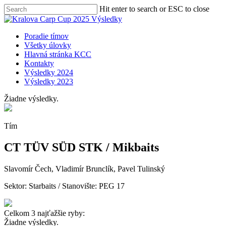
Skip
Hit enter to search or ESC to close
to
Close
main
Search
content
Menu
Poradie tímov
Všetky úlovky
Hlavná stránka KCC
Kontakty
Výsledky 2024
Výsledky 2023
Žiadne výsledky.
Tím
CT TÜV SÜD STK / Mikbaits
Slavomír Čech, Vladimír Brunclík, Pavel Tulinský
Sektor:
Starbaits
/ Stanovište: PEG 17
Celkom 3 najťažšie ryby:
Žiadne výsledky.