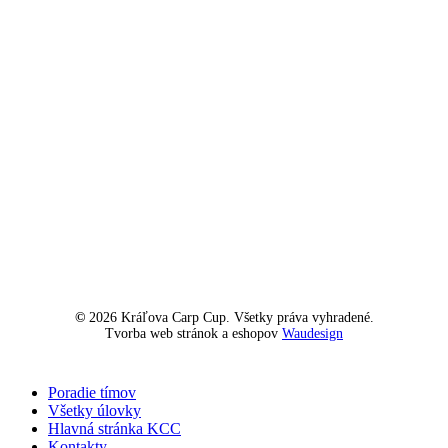
©
2026
Kráľova Carp Cup. Všetky práva vyhradené.
Tvorba web stránok a eshopov
Waudesign
Close
Poradie tímov
Menu
Všetky úlovky
Hlavná stránka KCC
Kontakty