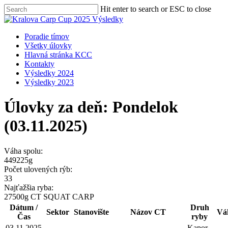
Skip
Hit enter to search or ESC to close
to
Close
main
Search
content
Menu
Poradie tímov
Všetky úlovky
Hlavná stránka KCC
Kontakty
Výsledky 2024
Výsledky 2023
Úlovky za deň:
Pondelok
(03.11.2025)
Váha spolu:
449225g
Počet ulovených rýb:
33
Najťažšia ryba:
27500g
CT SQUAT CARP
Dátum /
Druh
Sektor
Stanovište
Názov CT
Vá
Čas
ryby
03.11.2025
Kapor