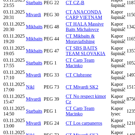
Starbaits
PEG 22
CT CZ-B
118
23:55
šupináč
03.11.2025
CT ANACONDA
Kapor
Mivardi
PEG 30
115
20:31
CARP VIETNAM
šupináč
03.11.2025
CT HALA Massive
Kapor
Mikbaits
PEG 48
134
20:30
Baits Michalovce
šupináč
03.11.2025
CT Mikbaits &
Kapor
Mikbaits
PEG 44
116
19:20
Moraviafishing
šupináč
03.11.2025
CT SBS BAITS
Kapor
Mikbaits
PEG 47
135
19:05
TEAM SLOVAKIA
šupináč
03.11.2025
CT Carp Team
Kapor
Starbaits
PEG 1
105
17:55
Macinko
šupináč
03.11.2025
Kapor
Mivardi
PEG 33
CT Clubzone
149
17:10
šupináč
03.11.2025
Kapor
Nikl
PEG 73
CT Mivardi SK2
151
17:00
šupináč
03.11.2025
CT No respect kimot
Kapor
Mivardi
PEG 39
875
15:47
Cz
šupináč
03.11.2025
CT Carp Team
Kapor
Starbaits
PEG 1
123
14:50
Macinko
lysec
03.11.2025
Kapor
Mivardi
PEG 24
CT Los carpaneros
121
13:00
šupináč
03.11.2025
Kapor