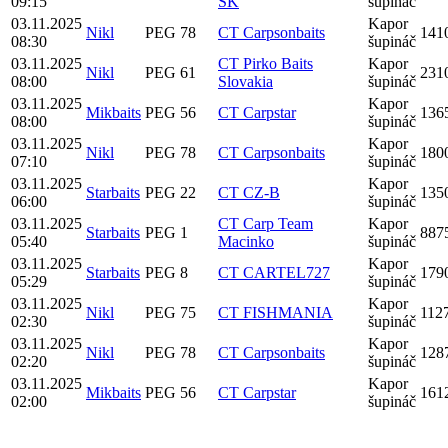
09:15
SK
šupináč
03.11.2025
Kapor
Nikl
PEG 78
CT Carpsonbaits
141
08:30
šupináč
03.11.2025
CT Pirko Baits
Kapor
Nikl
PEG 61
231
08:00
Slovakia
šupináč
03.11.2025
Kapor
Mikbaits
PEG 56
CT Carpstar
136
08:00
šupináč
03.11.2025
Kapor
Nikl
PEG 78
CT Carpsonbaits
180
07:10
šupináč
03.11.2025
Kapor
Starbaits
PEG 22
CT CZ-B
135
06:00
šupináč
03.11.2025
CT Carp Team
Kapor
Starbaits
PEG 1
887
05:40
Macinko
šupináč
03.11.2025
Kapor
Starbaits
PEG 8
CT CARTEL727
179
05:29
šupináč
03.11.2025
Kapor
Nikl
PEG 75
CT FISHMANIA
112
02:30
šupináč
03.11.2025
Kapor
Nikl
PEG 78
CT Carpsonbaits
128
02:20
šupináč
03.11.2025
Kapor
Mikbaits
PEG 56
CT Carpstar
161
02:00
šupináč