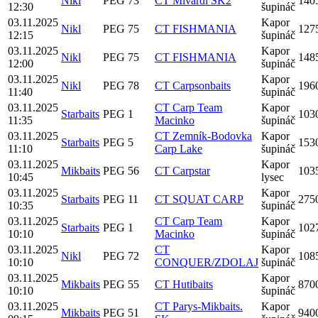
Nikl
PEG 73
CT Mivardi SK2
140
12:30
šupináč
03.11.2025
Kapor
Nikl
PEG 75
CT FISHMANIA
127
12:15
šupináč
03.11.2025
Kapor
Nikl
PEG 75
CT FISHMANIA
148
12:00
šupináč
03.11.2025
Kapor
Nikl
PEG 78
CT Carpsonbaits
196
11:40
šupináč
03.11.2025
CT Carp Team
Kapor
Starbaits
PEG 1
103
11:35
Macinko
šupináč
03.11.2025
CT Zemník-Bodovka
Kapor
Starbaits
PEG 5
153
11:10
Carp Lake
šupináč
03.11.2025
Kapor
Mikbaits
PEG 56
CT Carpstar
103
10:45
lysec
03.11.2025
Kapor
Starbaits
PEG 11
CT SQUAT CARP
275
10:35
šupináč
03.11.2025
CT Carp Team
Kapor
Starbaits
PEG 1
102
10:10
Macinko
šupináč
03.11.2025
CT
Kapor
Nikl
PEG 72
108
10:10
CONQUER/ZDOLAJ
šupináč
03.11.2025
Kapor
Mikbaits
PEG 55
CT Hutibaits
870
10:10
šupináč
03.11.2025
CT Parys-Mikbaits.
Kapor
Mikbaits
PEG 51
940