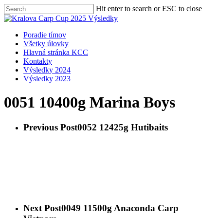
Skip
Hit enter to search or ESC to close
to
Close
main
Search
content
Menu
Poradie tímov
Všetky úlovky
Hlavná stránka KCC
Kontakty
Výsledky 2024
Výsledky 2023
0051 10400g Marina Boys
Previous Post
0052 12425g Hutibaits
Next Post
0049 11500g Anaconda Carp