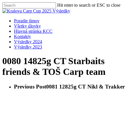
Skip
Hit enter to search or ESC to close
to
Close
main
Search
content
Menu
Poradie tímov
Všetky úlovky
Hlavná stránka KCC
Kontakty
Výsledky 2024
Výsledky 2023
0080 14825g CT Starbaits
friends & TOŠ Carp team
Previous Post
0081 12825g CT Nikl & Trakker