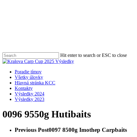
Skip
to
main
content
Hit enter to search or ESC to close
Close
Search
Menu
Poradie tímov
Všetky úlovky
Hlavná stránka KCC
Kontakty
Výsledky 2024
Výsledky 2023
0096 9550g Hutibaits
Previous Post
0097 8500g Imothep Carpbaits