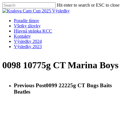
Skip
Hit enter to search or ESC to close
to
Close
main
Search
content
Menu
Poradie tímov
Všetky úlovky
Hlavná stránka KCC
Kontakty
Výsledky 2024
Výsledky 2023
0098 10775g CT Marina Boys
Previous Post
0099 22225g CT Bugs Baits
Beatles